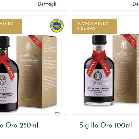
Dettagli →
De
HIATO
INVECCHIATO
A
RISERVA
llo Oro 250ml
Sigillo Oro 100ml