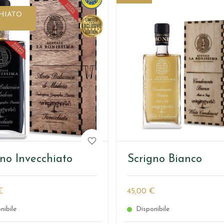
HIATO
A
gno Invecchiato
Scrigno Bianco
€
45,00 €
nibile
Disponibile