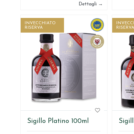
Dettagli →
INVECCHIATO
INVECC
RISERVA
RISERV
Sigillo Platino 100ml
Sigi