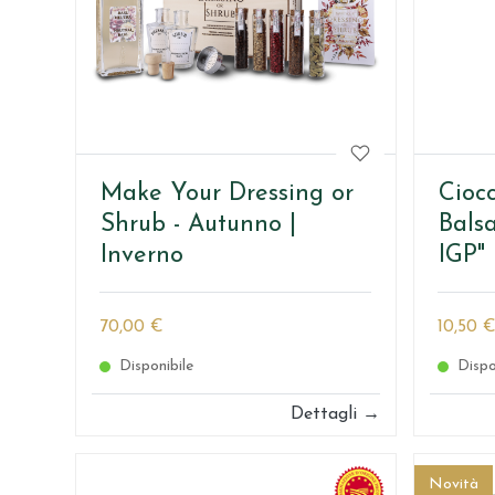
Make Your Dressing or
Ciocc
Shrub - Autunno |
Bals
Inverno
IGP"
70,00 €
10,50 
Disponibile
Dispo
Dettagli →
Novità